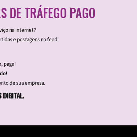
S DE TRÁFEGO PAGO
iço na internet?
rtidas e postagens no feed.
m, paga!
ado!
ento de sua empresa.
 DIGITAL
.