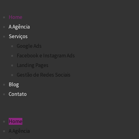
Home
A Agência
Serviços
Google Ads
Facebook e Instagram Ads
Landing Pages
Gestão de Redes Sociais
Blog
Contato
Home
A Agência