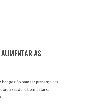
I AUMENTAR AS
 boa gestão para ter presença nas
sobre a saúde, o bem-estar e,
to …