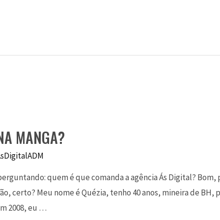
 NA MANGA?
AsDigitalADM
 perguntando: quem é que comanda a agência Ás Digital? Bom, p
o, certo? Meu nome é Quézia, tenho 40 anos, mineira de BH, pu
 Em 2008, eu …